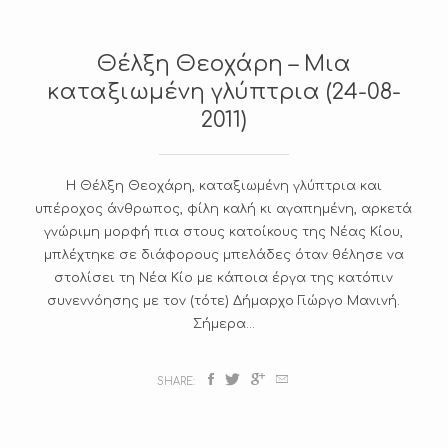
A
L
Θέλξη Θεοχάρη – Μια
L
E
καταξιωμένη γλύπτρια (24-08-
I
E
S
2011)
Η Θέλξη Θεοχάρη, καταξιωμένη γλύπτρια και
Ε
Ί
υπέροχος άνθρωπος, φίλη καλή κι αγαπημένη, αρκετά
Α
γνώριμη μορφή πια στους κατοίκους της Νέας Κίου,
μπλέχτηκε σε διάφορους μπελάδες όταν θέλησε να
Ί
στολίσει τη Νέα Κίο με κάποια έργα της κατόπιν
Σ
συνεννόησης με τον (τότε) Δήμαρχο Γιώργο Μανινή.
Σήμερα...
Ζ
Γ
Ρ
SHARE:
Α
Ι
Κ