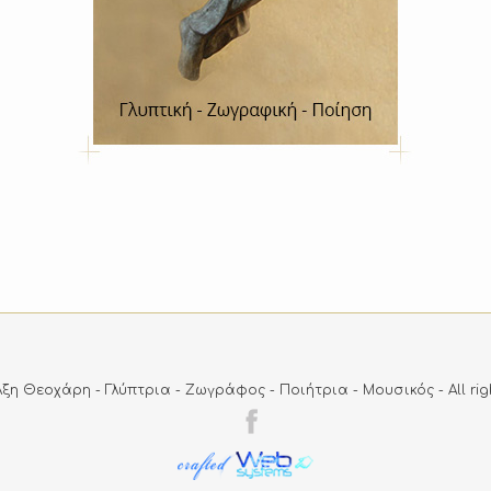
ξη Θεοχάρη - Γλύπτρια - Ζωγράφος - Ποιήτρια - Μουσικός - Αll righ