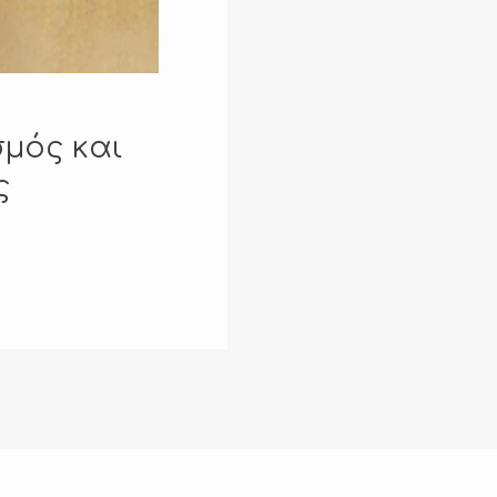
σμός και
ς