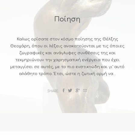
A
L
Ποίηση
L
E
I
E
S
Καλως ορίσατε στον κόσμο ποίησης της Θέλξης
Θεοχάρη, όπου οι λέξεις ανακατεύονται με τις όποιες
ζωγραφικές και ανάγλυφες συνθέσεις της και
Ε
τεκμηριώνουν την χαρησματική ενέργεια που έχει
Ί
Α
μεταγγίσει σε αυτές, με το πιο ενστικτώδη και γι’ αυτό
αλάθητο τρόπο. Έτσι, ώστε η ζωτική ορμή να...
Ί
Σ
SHARE:
Ζ
Γ
Ρ
Α
Ι
Κ