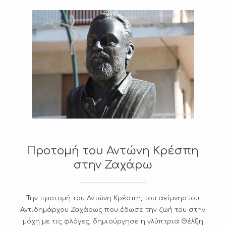
A
L
L
E
I
E
S
Ε
Ί
Α
Ί
Προτομή του Αντώνη Κρέσπη
Σ
στην Ζαχάρω
Ζ
Γ
Ρ
Α
Την προτομή του Αντώνη Κρέσπη, του αείμνηστου
Ι
Αντιδημάρχου Ζαχάρως που έδωσε την ζωή του στην
Κ
μάχη με τις φλόγες, δημιούργησε η γλύπτρια Θέλξη