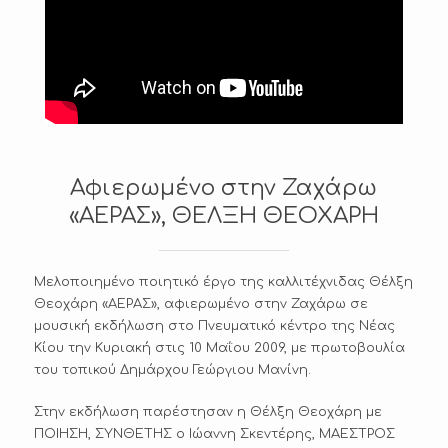
A
L
L
E
I
E
S
Αφιερωμένο στην Ζαχάρω
Ε
Ί
«ΑΕΡΑΣ», ΘΕΛΞΗ ΘΕΟΧΑΡΗ
Α
Ί
Μελοποιημένο ποιητικό έργο της καλλιτέχνιδας Θέλξη
Σ
Θεοχάρη «ΑΕΡΑΣ», αφιερωμένο στην Ζαχάρω σε
μουσική εκδήλωση στο Πνευματικό κέντρο της Νέας
Ζ
Κίου την Κυριακή στις 10 Μαΐου 2009, με πρωτοβουλία
Γ
του τοπικού Δημάρχου Γεώργιου Μανίνη.
Ρ
Α
Ι
Στην εκδήλωση παρέστησαν η Θέλξη Θεοχάρη με
Κ
ΠΟΙΗΣΗ, ΣΥΝΘΕΤΗΣ ο Ιώαννη Σκεντέρης, ΜΑΕΣΤΡΟΣ